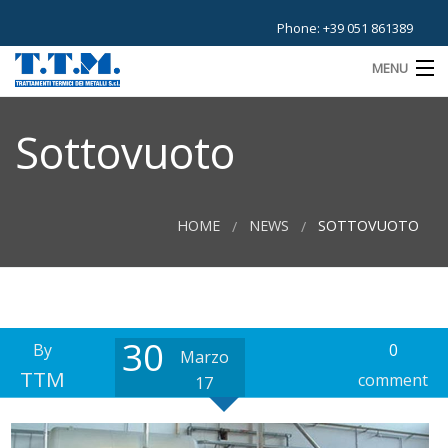
Phone: +39 051 861389
MENU
HOME
Sottovuoto
AZIENDA
TRATTAMENTI
HOME
NEWS
SOTTOVUOTO
IMPIANTI
NEWS
30
M
CONTATTI
By
0
Marzo
TTM
comment
17
D