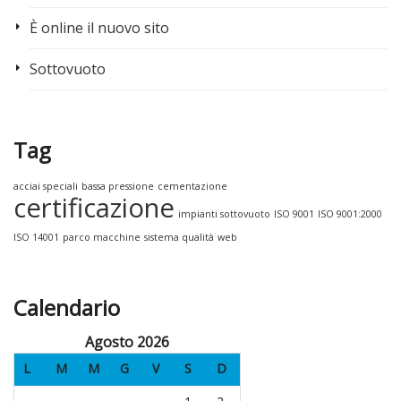
È online il nuovo sito
Sottovuoto
Tag
acciai speciali
bassa pressione
cementazione
certificazione
impianti sottovuoto
ISO 9001
ISO 9001:2000
ISO 14001
parco macchine
sistema qualità
web
Calendario
Agosto 2026
L
M
M
G
V
S
D